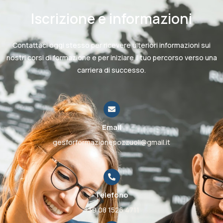
Iscrizione e informazioni
Contattaci oggi stesso per ricevere ulteriori informazioni sui
nostri corsi di formazione e per iniziare il tuo percorso verso una
carriera di successo.
Email
gesforformazionepozzuoli@gmail.it
Telefono
+39 08 1526 4711