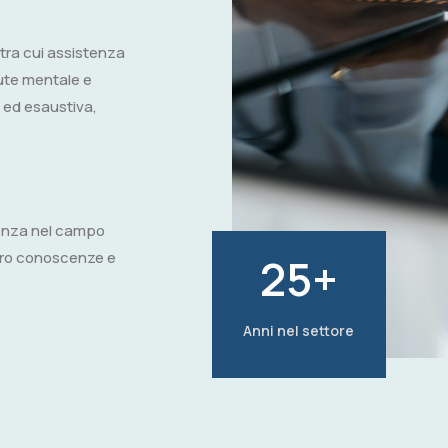
tra cui assistenza
alute mentale e
 ed esaustiva,
rienza nel campo
loro conoscenze e
25
+
Anni nel settore