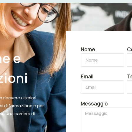
Nome
C
ne e
zioni
Email
T
 ricevere ulteriori
Messaggio
rsi di formazione e per
rso una carriera di