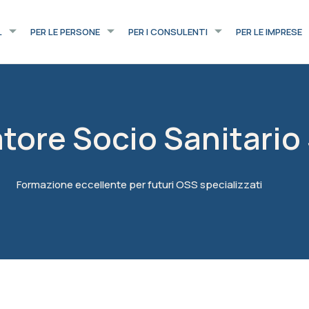
L
PER LE PERSONE
PER I CONSULENTI
PER LE IMPRESE
atore Socio Sanitario
Formazione eccellente per futuri OSS specializzati