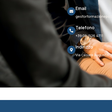
Email
gesforformazionepozz
Telefono
+39 08 1526 4711
Indirizzo
Via Cesare Augusto, 2