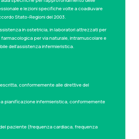
in aula specifiche per l’approfondimento delle
essionale e lezioni specifiche volte a coadiuvare
’accordo Stato-Regioni del 2003.
sistenza in ostetricia, in laboratori attrezzati per
farmacologica per via naturale, intramuscolare e
le dell’assistenza infermieristica.
rescritta, conformemente alle direttive del
ca pianificazione infermieristica, conformemente
;
li del paziente (frequenza cardiaca, frequenza