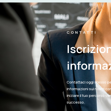
CONTATTI
Iscrizio
informa
Contattaci oggi stesso per
informazioni sui nostri co
iniziare il tuo percorso ve
successo.