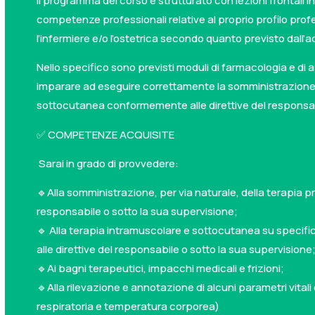
Il programma del corso è strutturato con lezioni frontali 
competenze professionali relative al proprio profilo prof
l’infermiere e/o l’ostetrica secondo quanto previsto dall
Nello specifico sono previsti moduli di farmacologia e di as
imparare ad eseguire correttamente la somministrazione 
sottocutanea conformemente alle direttive del responsabi
✅ COMPETENZE ACQUISITE
Sarai in grado di provvedere:
🔹Alla somministrazione, per via naturale, della terapia p
responsabile o sotto la sua supervisione;
🔹 Alla terapia intramuscolare e sottocutanea su specifi
alle direttive del responsabile o sotto la sua supervisione
🔹Ai bagni terapeutici, impacchi medicali e frizioni;
🔹Alla rilevazione e annotazione di alcuni parametri vita
respiratoria e temperatura corporea)