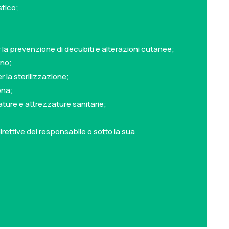
stico;
 la prevenzione di decubiti e alterazioni cutanee;
rno;
r la sterilizzazione;
ona;
ature e attrezzature sanitarie;
irettive del responsabile o sotto la sua