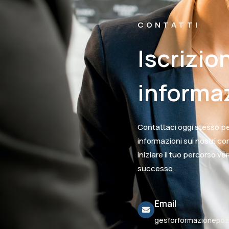
CONTATTI
Iscrizio
informa
Contattaci oggi stesso per
informazioni sui nostri co
iniziare il tuo percorso ve
successo.
Email
gesforformazionepozz