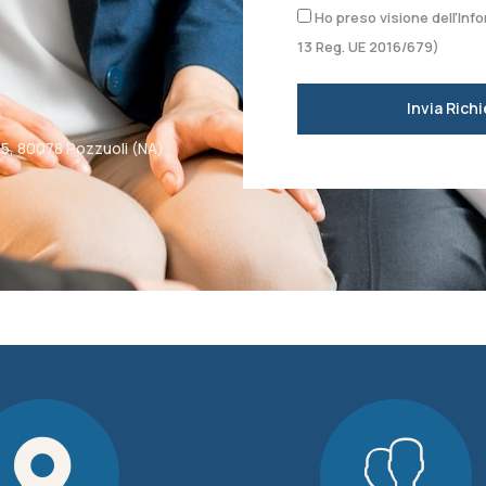
Ho preso visione dell'Info
13 Reg. UE 2016/679)
Invia Rich
5, 80078 Pozzuoli (NA)