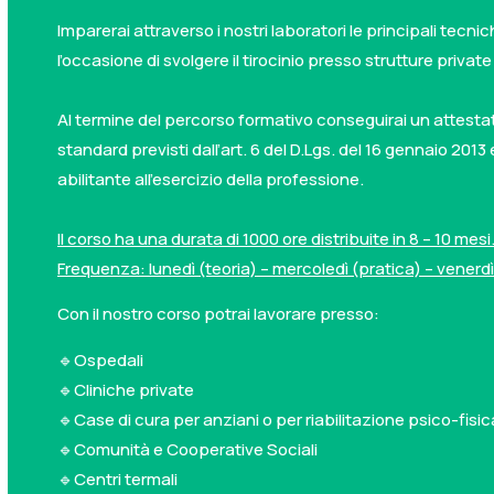
Imparerai attraverso i nostri laboratori le principali tecn
l’occasione di svolgere il tirocinio presso strutture priva
Al termine del percorso formativo conseguirai un attestat
standard previsti dall’art. 6 del D.Lgs. del 16 gennaio 201
abilitante all’esercizio della professione.
Il corso ha una durata di 1000 ore distribuite in 8 – 10 mesi
Frequenza: lunedì (teoria) – mercoledì (pratica) – venerd
Con il nostro corso potrai lavorare presso:
🔹Ospedali
🔹Cliniche private
🔹Case di cura per anziani o per riabilitazione psico-fisic
🔹Comunità e Cooperative Sociali
🔹Centri termali