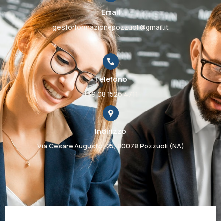
Email
gesforformazionepozzuoli@gmail.it
Telefono
+39 08 1526 4711
Indirizzo
Via Cesare Augusto, 25, 80078 Pozzuoli (NA)